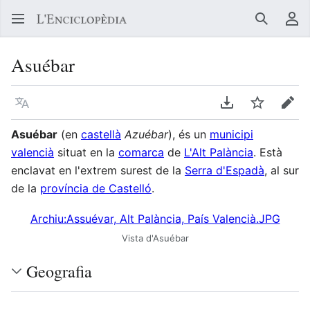
Buscar
Me
Asuébar
Llegir en un atre idioma
Descarregar en
Vigilar
Edit
Asuébar
(en
castellà
Azuébar
), és un
municipi
valencià
situat en la
comarca
de
L'Alt Palància
. Està
enclavat en l'extrem surest de la
Serra d'Espadà
, al sur
de la
província de Castelló
.
Archiu:Assuévar, Alt Palància, País Valencià.JPG
Vista d'Asuébar
Geografia