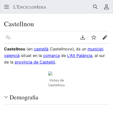
Buscar
Me
Castellnou
Llegir en un atre idioma
Descarregar en
Vigilar
Edit
Castellnou
(en
castellà
Castellnovo
), és un
municipi
valencià
situat en la
comarca
de
L'Alt Palància
, al sur
de la
província de Castelló
.
Vistes de
Castellnou
Demografia