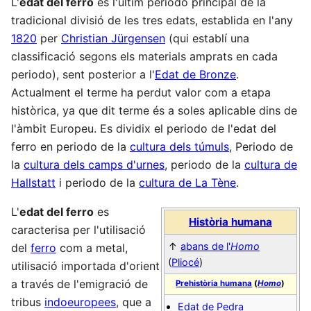
L'
edat del ferro
és l'últim periodo principal de la
tradicional divisió de les tres edats, establida en l'any
1820
per
Christian Jürgensen
(qui establí una
classificació segons els materials amprats en cada
periodo), sent posterior a l'
Edat de Bronze
.
Actualment el terme ha perdut valor com a etapa
històrica, ya que dit terme és a soles aplicable dins de
l'àmbit Europeu. Es dividix el periodo de l'edat del
ferro en periodo de la
cultura dels túmuls
, Periodo de
la
cultura dels camps d'urnes
, periodo de la
cultura de
Hallstatt
i periodo de la
cultura de La Tène
.
L'
edat del ferro
es
Història humana
caracterisa per l'utilisació
↑
abans de l'
Homo
del
ferro
com a metal,
(
Pliocé
)
utilisació importada d'orient
a través de l'emigració de
Prehistòria humana
(
Homo
)
tribus
indoeuropees
, que a
Edat de Pedra