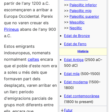
partir de l'any 1200 a.C.
>>
Paleolític inferior
escomençaren a arribar a
>>
Paleolític mig
Europa Occidental. Pareix
>>
Paleolític superior
>>
Mesolític
que no varen creuar els
>>
Neolític
Pirineus
abans de l'any 900
a.C.
Edat de Bronze
Edat de Ferro
Estos emigrants
Història
indoeuropeus, nomenats
normalment
celtes
encara
Edat Antiga
(2500 aC–
que el poble d'este nom era
500 dC)
a soles u més dels que
Edat mija
(500–1500)
formaven part dels
Edat moderna
(1500–
desplaçats, varen arribar en
1800)
un llarc periodo
Edat contemporànea
d'emigracions parcials de
(1800 to present)
grups molt diferents entre
↓
Futur
ells, encara que