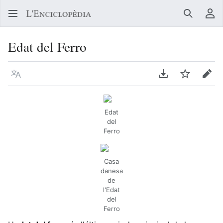
Buscar
Me
Edat del Ferro
Llegir en un atre idioma
Descarregar en
Vigilar
Edit
Edat
del
Ferro
Casa
danesa
de
l'Edat
del
Ferro