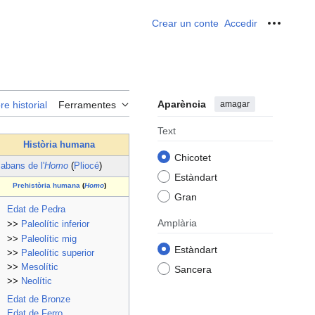
Crear un conte
Accedir
Ferrame
Aparència
amagar
re historial
Ferramentes
Text
Història humana
Chicotet
↑
abans de l'
Homo
(
Pliocé
)
Estàndart
Prehistòria humana
(
Homo
)
Gran
Edat de Pedra
Amplària
>>
Paleolític inferior
>>
Paleolític mig
Estàndart
>>
Paleolític superior
>>
Mesolític
Sancera
>>
Neolític
Edat de Bronze
Edat de Ferro