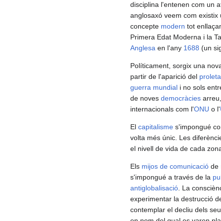
disciplina l'entenen com un 
anglosaxó veem com existix 
concepte
modern
tot enllaça
Primera Edat Moderna i la Ta
Anglesa
en l'any
1688
(un si
Políticament, sorgix una nova
partir de l'aparició del
proleta
guerra mundial
i no sols ent
de noves
democràcies
arreu,
internacionals com l'
ONU
o l'
El
capitalisme
s'impongué com
volta més únic. Les diferènci
el nivell de vida de cada zona
Els
mijos de comunicació
de 
s'impongué a través de la
pub
antiglobalisació
. La consciènc
experimentar la destrucció de
contemplar el decliu dels seus
en nom del qual es varen plan