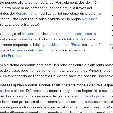
atre periodo alie al contemporàneu. Paralelament, des del món
un atra manera de nomenar el periodo actual a través del
nt des del
Renaiximent
fins a l'actualitat una etapa dividida en la
rdana Edat moderna, a soles dividida per la pròpia
Revolució
gle abans de la francesa).
 ideologia, el
comunisme
i les seues branques
socialistes
, a
riat
com a
classe social
. És l'época dels
totalitarismes
, de la
re zones propenques i dels
genocidis
des de l'
Estat
, pero també
↓
 de la
Declaració dels drets humans
i d'organisacions
Unió Europea
.
 a sistema econòmic dominant i les relacions entre els diferents paï
es de classe, pero, també aumentat i aixina es parla de Primer i
Tercer
. La terciarisació de l'economia i la mecanisació fan possible una societ
masses ajuden a donar a conéixer els diferents models culturals, espec
licitat
o el
cine
. Diferents moviments rebugen esta imposició, a sovint 
ia d'estar esgotant els recursos del planeta fa sorgir l'
ecologisme
. En 
 la societat preindustrial i es construïa una societat de classes presi
 antagonistes tradicionals: els privilegiats i el naiximent i desenroll d
tejar diferents alternatives al mateix capitalisme. Més espectaculars v