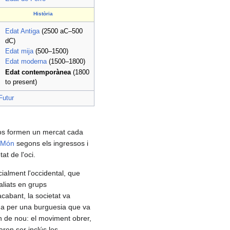
Història
Edat Antiga
(2500 aC–500
dC)
Edat mija
(500–1500)
Edat moderna
(1500–1800)
Edat contemporànea
(1800
to present)
Futur
sos formen un mercat cada
 Món
segons els ingressos i
at de l'oci.
ialment l'occidental, que
aliats en grups
acabant, la societat va
dida per una burguesia que va
'un de nou: el moviment obrer,
aren ser inclús les