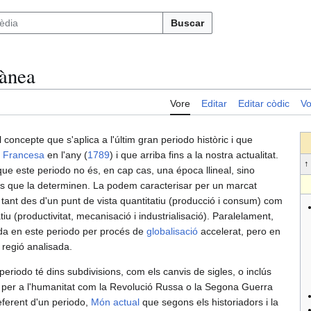
Buscar
ànea
Vore
Editar
Editar còdic
Vo
 concepte que s'aplica a l'últim gran periodo històric i que
ó Francesa
en l'any (
1789
) i que arriba fins a la nostra actualitat.
 que este periodo no és, en cap cas, una época llineal, sino
is que la determinen. La podem caracterisar per un marcat
tant des d'un punt de vista quantitatiu (producció i consum) com
tiu (productivitat, mecanisació i industrialisació). Paralelament,
a en este periodo per procés de
globalisació
accelerat, pero en
 regió analisada.
periodo té dins subdivisions, com els canvis de sigles, o inclús
per a l'humanitat com la Revolució Russa o la Segona Guerra
eferent d'un periodo,
Món actual
que segons els historiadors i la