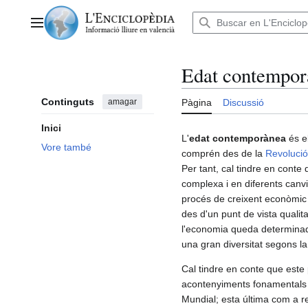
Anar
al
Menú principal
contingut
Edat contempor
Continguts
amagar
Pàgina
Discussió
Inici
L'
edat contemporànea
és el
Vore també
comprén des de la
Revoluci
Per tant, cal tindre en conte
complexa i en diferents canv
procés de creixent econòmic 
des d'un punt de vista qualita
l'economia queda determinad
una gran diversitat segons la
Cal tindre en conte que este 
acontenyiments fonamentals 
Mundial; esta última com a r