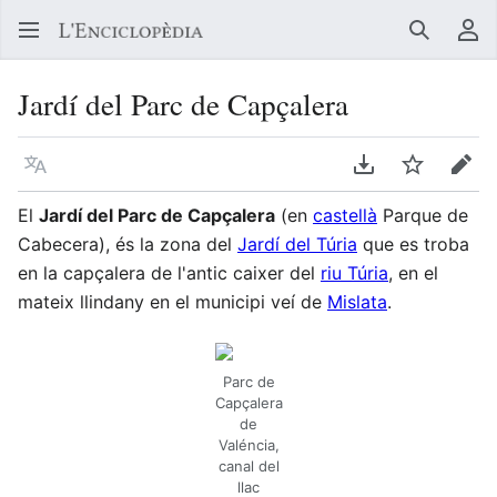
Buscar
Me
Jardí del Parc de Capçalera
Llegir en un atre idioma
Descarregar en
Vigilar
Edit
El
Jardí del Parc de Capçalera
(en
castellà
Parque de
Cabecera), és la zona del
Jardí del Túria
que es troba
en la capçalera de l'antic caixer del
riu Túria
, en el
mateix llindany en el municipi veí de
Mislata
.
Parc de
Capçalera
de
Valéncia,
canal del
llac