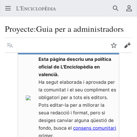
Buscar
Me
Proyecte
:
Guia per a administradors
Llegir en un atre idioma
Vigilar
Vore
Esta pàgina descriu una política
oficial de L'Enciclopèdia en
valencià.
Ha segut elaborada i aprovada per
la comunitat i el seu compliment es
obligatori per a tots els editors.
Pots editar-la per a millorar la
seua redacció i format, pero si
desiges canviar alguna qüestió de
fondo, busca el
consens comunitari
primer.