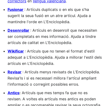
correctors
en
llengua valenciana
.
Fusionar
: Artículs duplicats o en els que s'ha
sugerit la seua fusió en un atre artícul. Ajuda a
mantindre l'orde en L'Enciclopèdia.
Desenrollar
: Artículs en desenroll que necessiten
ser completats en mes informació. Ajuda a tindre
artículs de calitat en L'Enciclopèdia.
Wikificar
: Artículs que no tenen el format d'estil
adequat a L'Enciclopèdia. Ajuda a millorar l'estil dels
artículs en L'Enciclopèdia.
Revisar
: Artículs menys revisats de L'Enciclopèdia.
Revisa'ls i si es necessari millora l'artícul ampliant
l'informació o corregint possibles erros.
Antics
:
Artículs que mes temps fa que no es
revisen. A voltes els artículs mes antics es poden
ampliar o es recomanable revisar la seua ortografia.