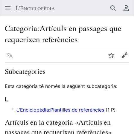
Buscar
Me
Categoria
:
Artículs en passages que
requerixen referències
Llegir en un atre idioma
Vigilar
Vore
Subcategories
Esta categoria té només la següent subcategoria:
L
L'Enciclopèdia:Plantilles de referències
(1 P)
Artículs en la categoria «Artículs en
passages que requerixen referències»