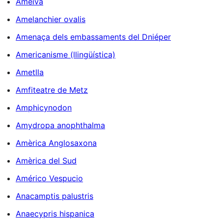
Ameiva
Amelanchier ovalis
Amenaça dels embassaments del Dniéper
Americanisme (llingüística)
Ametlla
Amfiteatre de Metz
Amphicynodon
Amydropa anophthalma
Amèrica Anglosaxona
Amèrica del Sud
Américo Vespucio
Anacamptis palustris
Anaecypris hispanica