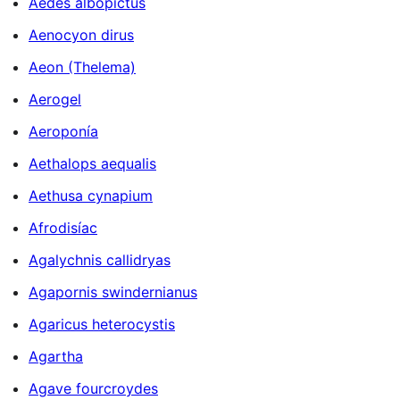
Aedes albopictus
Aenocyon dirus
Aeon (Thelema)
Aerogel
Aeroponía
Aethalops aequalis
Aethusa cynapium
Afrodisíac
Agalychnis callidryas
Agapornis swindernianus
Agaricus heterocystis
Agartha
Agave fourcroydes