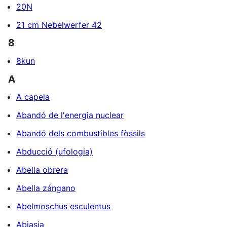
20N
21 cm Nebelwerfer 42
8
8kun
A
A capela
Abandó de l'energia nuclear
Abandó dels combustibles fòssils
Abducció (ufologia)
Abella obrera
Abella zángano
Abelmoschus esculentus
Abjasia