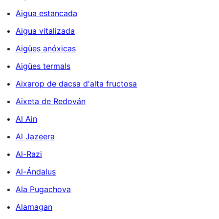
Aigua estancada
Aigua vitalizada
Aigües anóxicas
Aigües termals
Aixarop de dacsa d'alta fructosa
Aixeta de Redován
Al Ain
Al Jazeera
Al-Razi
Al-Ándalus
Ala Pugachova
Alamagan