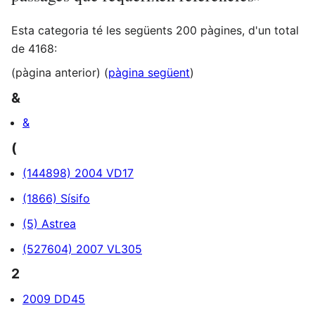
Esta categoria té les següents 200 pàgines, d'un total
de 4168:
(pàgina anterior) (
pàgina següent
)
&
&
(
(144898) 2004 VD17
(1866) Sísifo
(5) Astrea
(527604) 2007 VL305
2
2009 DD45