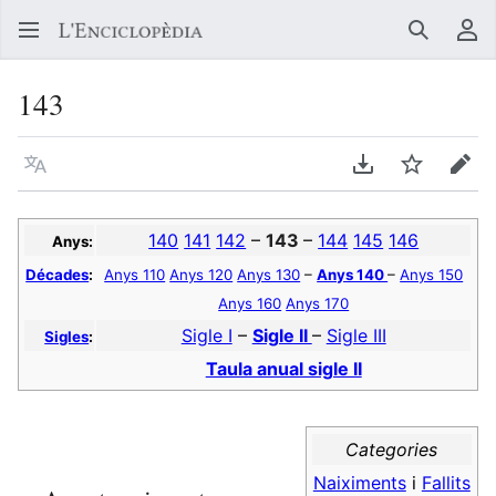
Buscar
Me
143
Llegir en un atre idioma
Descarregar en
Vigilar
Edit
140
141
142
–
143
–
144
145
146
Anys:
Décades
:
Anys 110
Anys 120
Anys 130
–
Anys 140
–
Anys 150
Anys 160
Anys 170
Sigle I
–
Sigle II
–
Sigle III
Sigles
:
Taula anual sigle II
Categories
Naiximents
i
Fallits