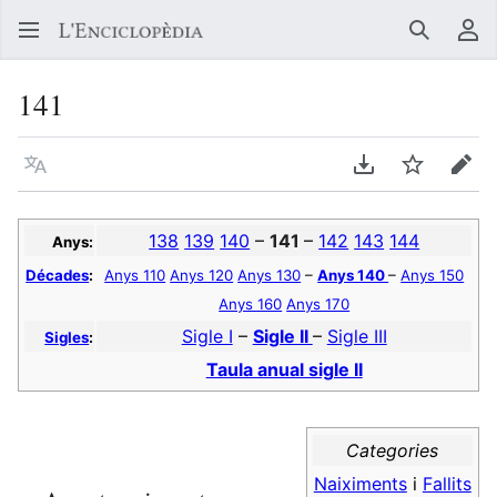
Buscar
Me
141
Llegir en un atre idioma
Descarregar en
Vigilar
Edit
138
139
140
–
141
–
142
143
144
Anys:
Décades
:
Anys 110
Anys 120
Anys 130
–
Anys 140
–
Anys 150
Anys 160
Anys 170
Sigle I
–
Sigle II
–
Sigle III
Sigles
:
Taula anual sigle II
Categories
Naiximents
i
Fallits