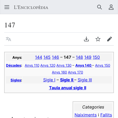
Buscar
Me
147
Llegir en un atre idioma
Descarregar en
Vigilar
Edit
144
145
146
–
147
–
148
149
150
Anys:
Décades
:
Anys 110
Anys 120
Anys 130
–
Anys 140
–
Anys 150
Anys 160
Anys 170
Sigle I
–
Sigle II
–
Sigle III
Sigles
:
Taula anual sigle II
Categories
Naiximents
i
Fallits