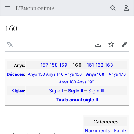
Buscar
Me
160
Llegir en un atre idioma
Descarregar en
Vigilar
Edit
157
158
159
–
160
–
161
162
163
Anys:
Décades
:
Anys 130
Anys 140
Anys 150
–
Anys 160
–
Anys 170
Anys 180
Anys 190
Sigle I
–
Sigle II
–
Sigle III
Sigles
:
Taula anual sigle II
Categories
Naiximents
i
Fallits