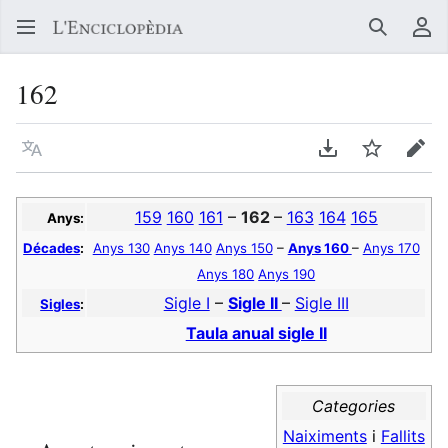
Buscar
Me
162
Llegir en un atre idioma
Descarregar en
Vigilar
Edit
159
160
161
–
162
–
163
164
165
Anys:
Décades
:
Anys 130
Anys 140
Anys 150
–
Anys 160
–
Anys 170
Anys 180
Anys 190
Sigle I
–
Sigle II
–
Sigle III
Sigles
:
Taula anual sigle II
Categories
Naiximents
i
Fallits