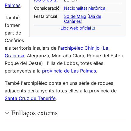
Palmas
.
Consideració
Nacionalitat històrica
Festa oficial
30 de Maig
(
Dia de
També
Canàries
)
formen
Lloc web oficial
part de
Canàries
els territoris insulars de l'
archipèlec Chinijo
(
La
Graciosa
, Alegranza, Montaña Clara, Roque del Este i
Roque del Oeste) i l'Illa de Lobos, totes elles
pertanyents a la
província de Las Palmas
.
També l'archipièlec conta en una série de roques
adjacents pertanyents totes elles a la província de
Santa Cruz de Tenerife
.
Enllaços externs