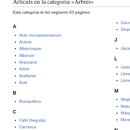
Artículs en la categoria «Arbres»
Esta categoria té les següents 63 pàgines:
Garr
A
Ginjo
Acer monspessulanum
J
Acàcia
Jaca
Albercoquer
Alborcer
L
Araucària
Lled
Arbre
Llim
Avellaner
Llore
Avet
M
B
Magr
Bresquillera
Malu
C
Man
More
Café (beguda)
Carrasca