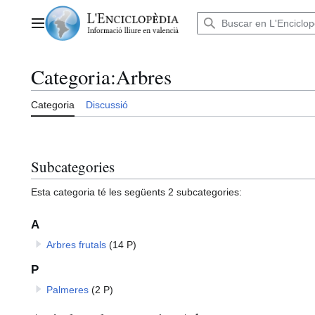
Anar
al
Menú principal
contingut
Categoria
:
Arbres
Categoria
Discussió
Subcategories
Esta categoria té les següents 2 subcategories:
A
Arbres frutals
(14 P)
P
Palmeres
(2 P)