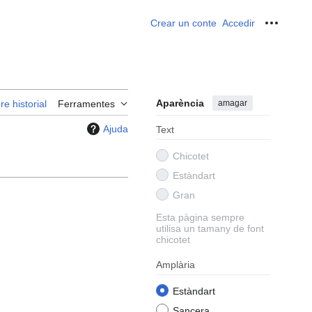
Crear un conte
Accedir
Ferrame
Aparència
amagar
re historial
Ferramentes
Ajuda
Text
Chicotet
Estàndart
Gran
Esta pàgina sempre
utilisa un tamany de font
chicotet
Amplària
Estàndart
Sancera