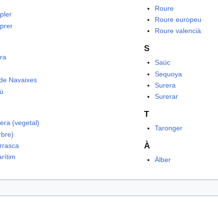
Roure
pler
Roure europeu
prer
Roure valencià
S
era
Saüc
Sequoya
de Navaixes
Surera
ú
Surerar
T
era (vegetal)
Taronger
rbre)
À
arrasca
arítim
Àlber