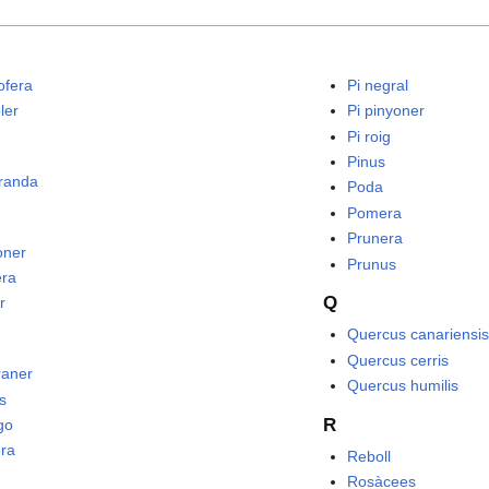
ofera
Pi negral
ler
Pi pinyoner
Pi roig
Pinus
randa
Poda
Pomera
Prunera
oner
Prunus
era
Q
r
Quercus canariensi
Quercus cerris
aner
Quercus humilis
s
R
go
ra
Reboll
Rosàcees