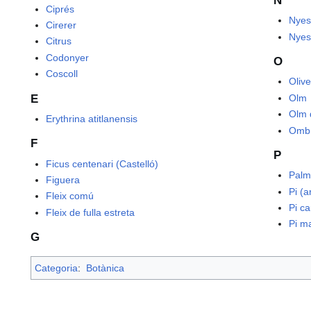
N
Ciprés
Nyes
Cirerer
Nyes
Citrus
Codonyer
O
Coscoll
Oliv
E
Olm
Olm 
Erythrina atitlanensis
Omb
F
P
Ficus centenari (Castelló)
Palm
Figuera
Pi (a
Fleix comú
Pi c
Fleix de fulla estreta
Pi m
G
Categoria
:
Botànica