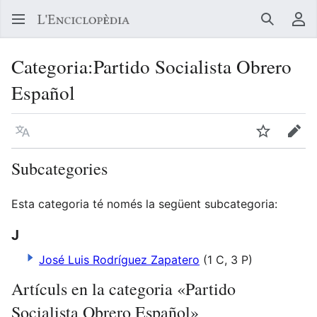
Buscar
Me
Categoria
:
Partido Socialista Obrero
Español
Llegir en un atre idioma
Vigilar
Edit
Subcategories
Esta categoria té només la següent subcategoria:
J
José Luis Rodríguez Zapatero
(1 C, 3 P)
Artículs en la categoria «Partido
Socialista Obrero Español»