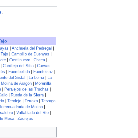
s
.
Tajo
ayas
|
Anchuela del Pedregal
|
Tajo
|
Campillo de Duenyas
|
lote
|
Castilnuevo
|
Checa
|
|
Cubillejo del Sitio
|
Cuevas
lés
|
Fuembellida
|
Fuentelsaz
|
nte del Sistal
|
La Loma
|
La
|
Molina de Aragón
|
Morenilla
|
n
|
Peralejos de las Truchas
|
Gallo
|
Rueda de la Sierra
|
edo
|
Teroleja
|
Terraza
|
Terzaga
Torrecuadrada de Molina
|
salobre
|
Valtablado del Río
|
 de Mesa
|
Zaorejas