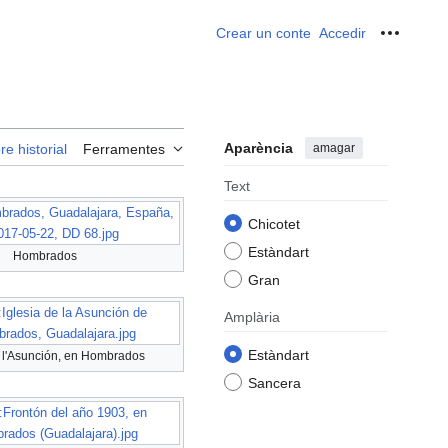
Crear un conte
Accedir
Ferrame
Aparència
amagar
re historial
Ferramentes
Text
brados, Guadalajara, España,
Chicotet
017-05-22, DD 68.jpg
Estàndart
Hombrados
Gran
:Iglesia de la Asunción de
Amplària
rados, Guadalajara.jpg
Estàndart
e l'Asunción, en Hombrados
Sancera
:Frontón del año 1903, en
rados (Guadalajara).jpg