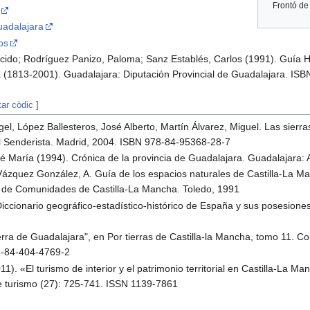
Frontó de
uadalajara
os
cido; Rodríguez Panizo, Paloma; Sanz Establés, Carlos (1991). Guía Hi
a (1813-2001). Guadalajara: Diputación Provincial de Guadalajara. I
tar còdic
]
el, López Ballesteros, José Alberto, Martín Álvarez, Miguel. Las sierr
l Senderista. Madrid, 2004. ISBN 978-84-95368-28-7
é María (1994). Crónica de la provincia de Guadalajara. Guadalajara
 Vázquez González, A. Guía de los espacios naturales de Castilla-La Ma
a de Comunidades de Castilla-La Mancha. Toledo, 1991
ccionario geográfico-estadístico-histórico de España y sus posesiones
erra de Guadalajara", en Por tierras de Castilla-la Mancha, tomo 11. C
8-84-404-4769-2
11). «El turismo de interior y el patrimonio territorial en Castilla-La 
e turismo (27): 725-741. ISSN 1139-7861