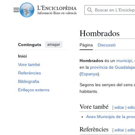
Anar
al
Menú principal
contingut
Hombrados
Continguts
amagar
Pàgina
Discussió
Inici
Hombrados
és un
municipi
,
Vore també
en la
província de Guadalaja
Referències
(
Espanya
).
Bibliografia
Segons les senyes del cens 
Enllaços externs
habitants.
Vore també
[
editar
|
edit
Anex:Municipis de la pro
Referències
[
editar
|
edit