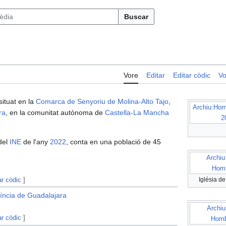
Buscar
Vore
Editar
Editar còdic
Vo
 situat en la
Comarca de Senyoriu de Molina-Alto Tajo
,
Archiu:Hom
ra
, en la comunitat autònoma de
Castella-La Mancha
2
del
INE
de l'any
2022
, conta en una població de 45
Archiu
Homb
ar còdic
]
Iglésia d
víncia de Guadalajara
Archiu
ar còdic
]
Homb