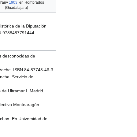
 l'any
1903
, en Hombrados
(Guadalajara)
stórica de la Diputación
SBN 9788487791444
as desconocidas de
: Aache. ISBN 84-87743-46-3
ncha. Servicio de
 de Ultramar I. Madrid.
olectivo Montearagón.
Mancha». En Universidad de