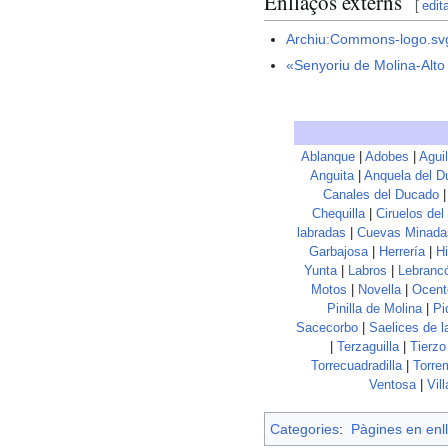
Enllaços externs
[
edit
Archiu:Commons-logo.sv
«Senyoriu de Molina-Alto
Ablanque
|
Adobes
|
Agui
Anguita
|
Anquela del D
Canales del Ducado
Chequilla
|
Ciruelos del
labradas
|
Cuevas Minada
Garbajosa
|
Herrería
|
Hi
Yunta
|
Labros
|
Lebranc
Motos
|
Novella
|
Ocent
Pinilla de Molina
|
Pi
Sacecorbo
|
Saelices de l
|
Terzaguilla
|
Tierzo
Torrecuadradilla
|
Torre
Ventosa
|
Vil
Categories
:
Pàgines en enll