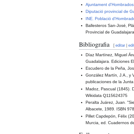
Ajuntament d'Hombrados
Diputació provincial de G
INE. Població d'Hombrad
Ballesteros San-José, Plá
Provincial de Guadalajar
Bibliografia
[
editar
|
edi
Díaz Martínez, Miguel Áng
Guadalajara. Ediciones E
Escudero de la Peña, Jos
González Martín, J.A., y
publicaciones de la Junt
Madoz, Pascual (1845). Di
Wikidata Q115624375
Peralta Juárez, Juan. "Si
Albacete, 1989. ISBN 97
Pillet Capdepón, Félix (20
Murcia, ed. Cuadernos d