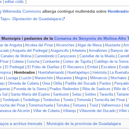
ar
|
editar còdic
]
g
Wikimedia Commons
alberga contingut multimèdia sobre
Hombrado
 Tajo». Diputación de Guadalajara
Municipis i pedanies de la
Comarca de Senyoriu de Molina-Alto 
lar de Anguita
|
Alcolea del Pinar
|
Alcoroches
|
Algar de Mesa
|
Alustante
|
Am
ucado
|
Anquela del Pedregal
|
Aragoncillo
|
Arbeteta
|
Armallones
|
Banyos de 
|
Canales de Molina
|
Canredondo
|
Canyizares
|
Castellar de la Muela
|
Castel
 Pinar
|
Cobeta
|
Concha
|
Corduente
|
Cortes de Tajuña
|
Cubillejo de la Sierra
s
|
El Pedregal
|
El Pobo de Dueñas
|
El Recuenco
|
Embid
|
Escalera
|
Estab
nojosa
|
Hombrados
|
Huertahernando
|
Huertapelayo
|
Iniéstola
|
La Buenafue
ón
|
Luzaga
|
Luzón
|
Maranchón
|
Mazarete
|
Megina
|
Milmarcos
|
Mochales
ejo
|
Olmeda de Cobeta
|
Orea
|
Otilla
|
Padilla del Ducado
|
Pardos
|
Penyalé
queras
|
Poveda de la Sierra
|
Prados Redondos
|
Riba de Saelices
|
Rillo de 
a Sal
|
Santa María del Espino
|
Santiuste
|
Selas
|
Setiles
|
Taravilla
|
Tartan
|
Tordelpalo
|
Tordellego
|
Tordesilos
|
Torete
|
Tortonda
|
Torrecilla del Pinar
|
mocha del Pinar
|
Torremochuela
|
Torrubia
|
Tortuera
|
Traíd
|
Valhermoso
|
Val
lanueva de Alcorón
|
Villar de Cobeta
|
Villarejo
|
Villaverde del Ducado‎‎
|
Villel
aços a archius trencats
Municipis de la província de Guadalajara