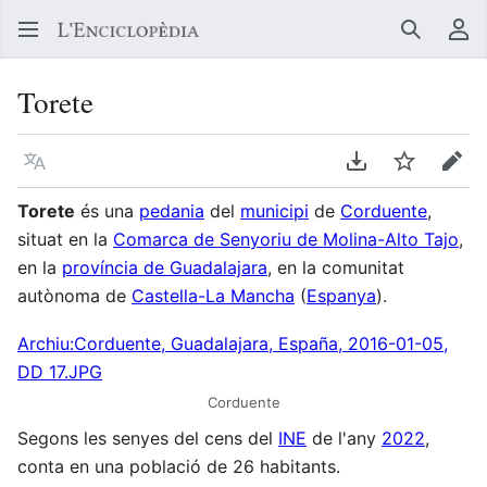
Buscar
Me
Torete
Llegir en un atre idioma
Descarregar en
Vigilar
Edit
Torete
és una
pedania
del
municipi
de
Corduente
,
situat en la
Comarca de Senyoriu de Molina-Alto Tajo
,
en la
província de Guadalajara
, en la comunitat
autònoma de
Castella-La Mancha
(
Espanya
).
Archiu:Corduente, Guadalajara, España, 2016-01-05,
DD 17.JPG
Corduente
Segons les senyes del cens del
INE
de l'any
2022
,
conta en una població de 26 habitants.