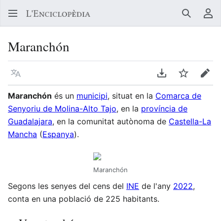
Buscar
Me
Maranchón
Llegir en un atre idioma
Descarregar en
Vigilar
Edit
Maranchón
és un
municipi
, situat en la
Comarca de
Senyoriu de Molina-Alto Tajo
, en la
província de
Guadalajara
, en la comunitat autònoma de
Castella-La
Mancha
(
Espanya
).
Maranchón
Segons les senyes del cens del
INE
de l'any
2022
,
conta en una població de 225 habitants.