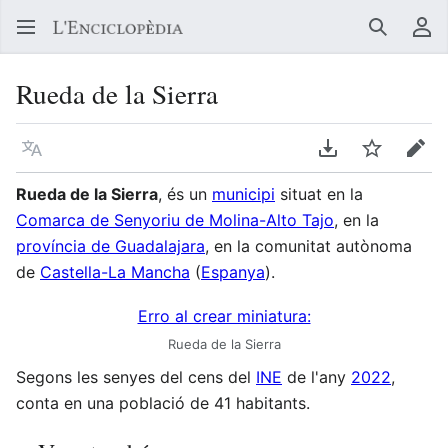
Buscar
Me
Rueda de la Sierra
Llegir en un atre idioma
Descarregar en
Vigilar
Edit
Rueda de la Sierra
, és un
municipi
situat en la
Comarca de Senyoriu de Molina-Alto Tajo
, en la
província de Guadalajara
, en la comunitat autònoma
de
Castella-La Mancha
(
Espanya
).
Erro al crear miniatura:
Rueda de la Sierra
Segons les senyes del cens del
INE
de l'any
2022
,
conta en una població de 41 habitants.