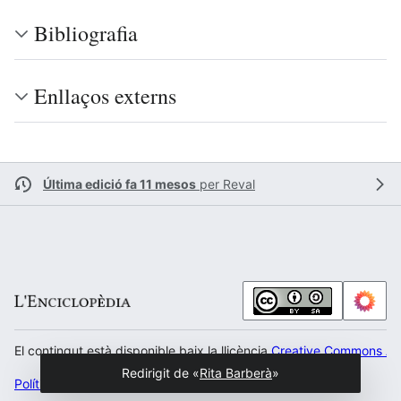
Bibliografia
Enllaços externs
Última edició fa 11 mesos
per
Reval
El contingut està disponible baix la llicència
Creative Commons Atr
Redirigit de «
Rita Barberà
»
Política de privacitat
Escritori