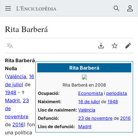
Buscar
Me
Rita Barberá
Llegir en un atre idioma
Descarregar en
Vigilar
Edit
Rita Barberá
Rita Barberá
Nolla
(
Valéncia
,
16
de juliol
de
Rita Barberá en 2008
1948
- †
Ocupació:
Economista
i
periodista
Madrit
,
23
Naiximent:
16 de juliol
de
1948
de
Lloc de naiximent:
Valéncia
novembre
Defunció:
23 de novembre
de
2016
de
2016
) fon
Lloc de defunció:
Madrit
una política