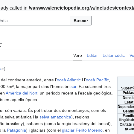
ady called in
/var/www/lenciclopedia.org/w/includes/contex
Buscar
r
Vore
Editar
Editar còdic
Vo
a
»)
del continent americà, entre l'
oceà Atlàntic
i l'
oceà Pacífic
,
00 km², la major part dins l'hemisfèri
sur
. Fa solament tres
Superfí
 en
Amèrica del Nort
, un periodo recent a l'escala geològica.
Poblac
Densit
s en aquella época.
Estat
Dependèn
ur són variats. És pot trobar des de montanyes, com els
Gentili
Famíli
la selva atlàntica i la
selva amazonica
), regions
llingüíst
o brasileny), sabanes (coma la regió brasileny del tancat),
Ciutats
gran
 la
Patagonia
) i glaciars (com el
glaciar Perito Moreno
, en