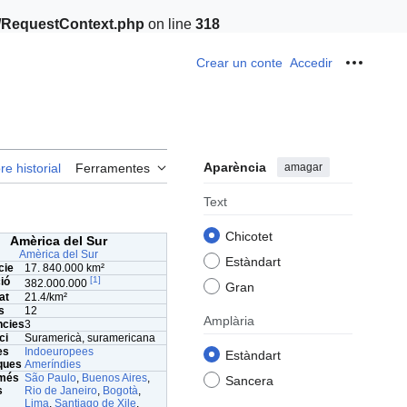
t/RequestContext.php
on line
318
Crear un conte
Accedir
Ferrame
Aparència
amagar
re historial
Ferramentes
Text
Chicotet
Amèrica del Sur
Amèrica del Sur
Estàndart
cie
17. 840.000 km²
[
1
]
ió
382.000.000
Gran
at
21.4/km²
s
12
Amplària
cies
3
ci
Suramericà, suramericana
es
Indoeuropees
Estàndart
iques
Ameríndies
 més
São Paulo
,
Buenos Aires
,
Sancera
s
Rio de Janeiro
,
Bogotà
,
Lima
,
Santiago de Xile
,