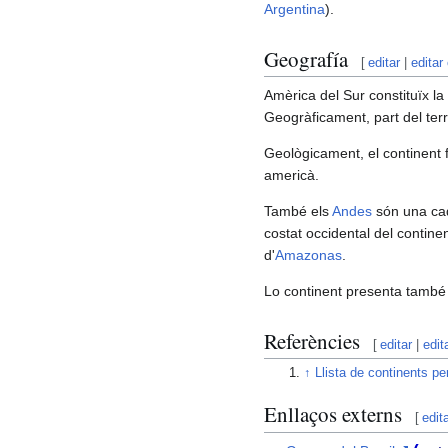
Argentina
).
Geografía
[
editar
|
editar
Amèrica del Sur constituïx l
Geogràficament, part del terr
Geològicament, el continent 
americà.
També els
Andes
són una cad
costat occidental del continent 
d'
Amazonas
.
Lo continent presenta també
Referències
[
editar
|
edit
↑
Llista de continents pe
Enllaços externs
[
edit