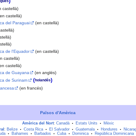
)
ugués
 castellà)
en castellà)
ica del Paraguai
(en castellà)
astellà)
tellà)
stellà)
ica de l'Equador
(en castellà)
n castellà)
en castellà)
lica de Guayana
(en anglés)
(
)
ica de Surinam
holandés
rancesa
(en francés)
Països d'Amèrica
Amèrica del Nort
:
Canadà
Estats Units
Mèxic
•
•
ral
:
Belize
Costa Rica
El Salvador
Guatemala
Hondures
Nicara
•
•
•
•
•
uda
Bahames
Barbados
Cuba
Dominica
República Dominicana
•
•
•
•
•