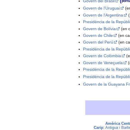
(
Govern del Brasil
port
Govern de l'Uruguai
(en
Govern de l'Argentina
(
Presidència de la Repúbl
Govern de Bolívia
(en c
Govern de Chile
(en cas
Govern del Perú
(en ca
Presidència de la Repúbl
Govern de Colòmbia
(e
Govern de Veneçuela
(
Presidència de la Repúb
Presidència de la Repúbl
Govern de la Guayana F
Amèrica Cent
Carip
:
Antigua i Barb