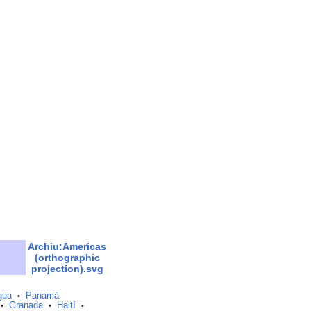
Archiu:Americas
(orthographic
projection).svg
gua
Panamà
•
Granada
Haití
•
•
•