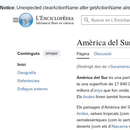
Notice
: Unexpected clearActionName after getActionName alre
Anar
al
Menú principal
contingut
Amèrica del Su
Continguts
amagar
Pàgina
Discussió
Inici
(Redirigit des de «
Suramèric
Geografía
Amèrica del Sur
és una part 
Referències
te una superfície de 17 840 0
Enllaços externs
millons d'
anys
que fon unida
Els
Andes
foren també format
Els païsages d'Amèrica del S
Andes
, selves tropicals (com 
semidesèrtiques (com lo sertã
deserts (com els d'
Atacama
o