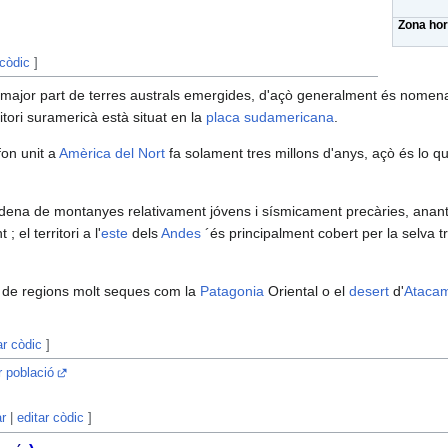
Zona hor
 còdic
]
a major part de terres australs emergides, d'açò generalment és nome
itori suramericà està situat en la
placa sudamericana
.
fon unit a
Amèrica del Nort
fa solament tres millons d'anys, açò és lo q
ena de montanyes relativament jóvens i sísmicament precàries, anan
; el territori a l'
este
dels
Andes
´és principalment cobert per la selva t
 de regions molt seques com la
Patagonia
Oriental o el
desert
d'
Ataca
ar còdic
]
r població
ar
|
editar còdic
]