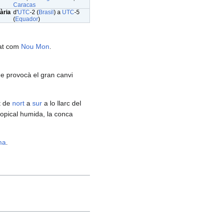
Caracas
ària
d'
UTC
-2 (
Brasil
) a
UTC
-5
(
Equador
)
nat com
Nou Mon
.
ue provocà el gran canvi
t de
nort
a
sur
a lo llarc del
ropical humida, la conca
ma
.