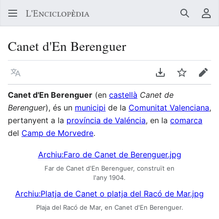
Buscar
Me
Canet d'En Berenguer
Llegir en un atre idioma
Descarregar en
Vigilar
Edit
Canet d'En Berenguer
(en
castellà
Canet de
Berenguer
), és un
municipi
de la
Comunitat Valenciana
,
pertanyent a la
província de Valéncia
, en la
comarca
del
Camp de Morvedre
.
Archiu:Faro de Canet de Berenguer.jpg
Far de Canet d'En Berenguer, construït en
l'any 1904.
Archiu:Platja de Canet o platja del Racó de Mar.jpg
Plaja del Racó de Mar, en Canet d'En Berenguer.