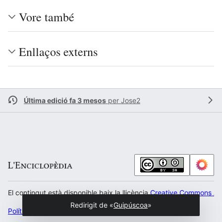
Vore també
Enllaços externs
Última edició fa 3 mesos
per
Jose2
El contingut està disponible baix la llicència
Creative Commons Atr
Redirigit de «
Guipúscoa
»
Política de privacitat
Escritori