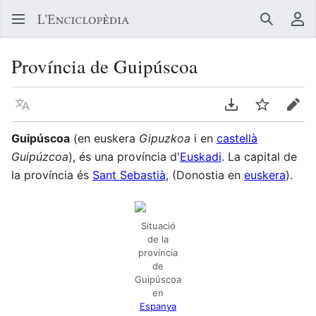
Buscar
Me
Província de Guipúscoa
Llegir en un atre idioma
Descarregar en
Vigilar
Edit
Guipúscoa
(en euskera
Gipuzkoa
i en
castellà
Guipúzcoa
), és una província d'
Euskadi
. La capital de
la província és
Sant Sebastià
, (Donostia en
euskera
).
Situació
de la
província
de
Guipúscoa
en
Espanya