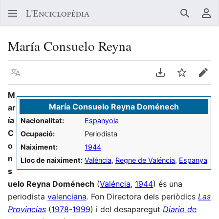
Buscar
Me
María Consuelo Reyna
Llegir en un atre idioma
Descarregar en
Vigilar
Edit
M
María Consuelo Reyna Doménech
ar
ía
Nacionalitat:
Espanyola
C
Ocupació:
Periodista
o
Naiximent:
1944
n
Lloc de naiximent:
Valéncia
,
Regne de Valéncia
,
Espanya
s
uelo Reyna Doménech
(
Valéncia
,
1944
) és una
periodista
valenciana
. Fon Directora dels periòdics
Las
Provincias
(
1978
-
1999
) i del desaparegut
Diario de