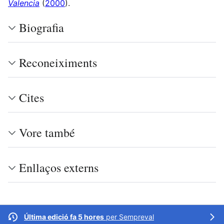
Valencia
(
2000
).
Biografia
Reconeiximents
Cites
Vore també
Enllaços externs
Última edició fa 5 hores
per
Sempreval