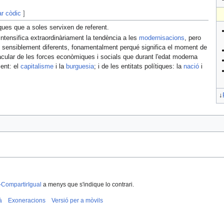
ar còdic
]
ues que a soles servixen de referent.
intensifica extraordinàriament la tendència a les
modernisacions
, pero
s sensiblement diferents, fonamentalment perqué significa el moment de
tacular de les forces econòmiques i socials que durant l'edat moderna
ent: el
capitalisme
i la
burguesia
; i de les entitats polítiques: la
nació
i
↓
-CompartirIgual
a menys que s'indique lo contrari.
à
Exoneracions
Versió per a mòvils