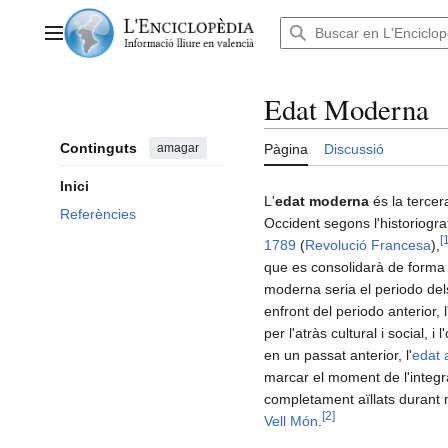
Anar
al
Menú principal
contingut
Edat Moderna
Continguts
amagar
Pàgina
Discussió
Inici
L'
edat moderna
és la tercer
Referències
Occident segons l'historiogra
[
1789
(
Revolució Francesa
),
que es consolidarà de forma 
moderna seria el periodo del
enfront del periodo anterior, l
per l'atràs cultural i social,
en un passat anterior, l'
edat 
marcar el moment de l'inte
completament aïllats durant
[
2
]
Vell Món
.