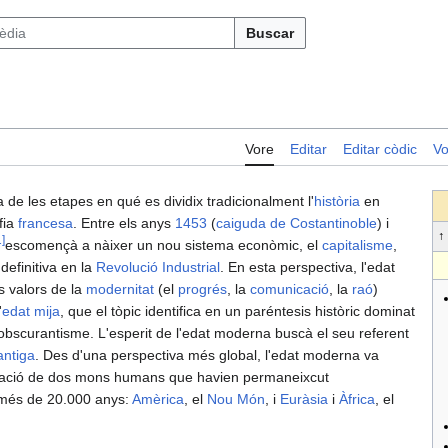
Buscar
Vore
Editar
Editar còdic
Vo
a de les etapes en qué es dividix tradicionalment l'
història
en
fia
francesa
. Entre els anys
1453
(
caiguda de Costantinoble
) i
1
]
escomençà a nàixer un nou sistema econòmic, el
capitalisme
,
definitiva en la
Revolució Industrial
. En esta perspectiva, l'edat
s valors de la
modernitat
(el
progrés
, la
comunicació
, la
raó
)
'
edat mija
, que el tòpic identifica en un paréntesis històric dominat
 i l'obscurantisme. L'esperit de l'edat moderna buscà el seu referent
antiga
. Des d'una perspectiva més global, l'edat moderna va
gració de dos mons humans que havien permaneixcut
 més de 20.000 anys:
Amèrica
, el
Nou Món
, i
Euràsia
i
Àfrica
, el