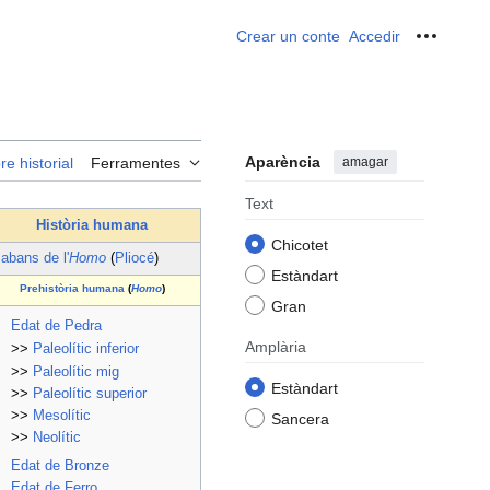
Crear un conte
Accedir
Ferrame
Aparència
amagar
re historial
Ferramentes
Text
Història humana
Chicotet
↑
abans de l'
Homo
(
Pliocé
)
Estàndart
Prehistòria humana
(
Homo
)
Gran
Edat de Pedra
Amplària
>>
Paleolític inferior
>>
Paleolític mig
Estàndart
>>
Paleolític superior
>>
Mesolític
Sancera
>>
Neolític
Edat de Bronze
Edat de Ferro