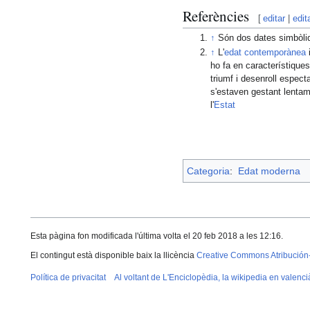
Referències
[
editar
|
edit
↑
Són dos dates simbòliq
↑
L'
edat contemporànea
ho fa en característique
triumf i desenroll espec
s'estaven gestant lentam
l'
Estat
Categoria
:
Edat moderna
Esta pàgina fon modificada l'última volta el 20 feb 2018 a les 12:16.
El contingut està disponible baix la llicència
Creative Commons Atribución
Política de privacitat
Al voltant de L'Enciclopèdia, la wikipedia en valenci