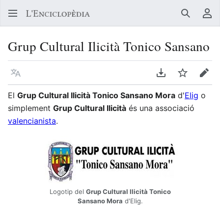
Buscar
Me
Grup Cultural Ilicità Tonico Sansano
Llegir en un atre idioma
Descarregar en
Vigilar
Edit
El
Grup Cultural Ilicità Tonico Sansano Mora
d'
Elig
o
simplement
Grup Cultural Ilicità
és una associació
valencianista
.
Logotip del
Grup Cultural Ilicità Tonico
Sansano Mora
d'Elig.