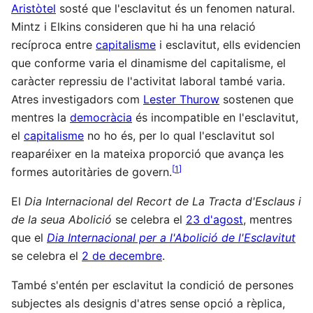
Aristòtel
sosté que l'esclavitut és un fenomen natural.
Mintz i Elkins consideren que hi ha una relació
recíproca entre
capitalisme
i esclavitut, ells evidencien
que conforme varia el dinamisme del capitalisme, el
caràcter repressiu de l'activitat laboral també varia.
Atres investigadors com
Lester Thurow
sostenen que
mentres la
democràcia
és incompatible en l'esclavitut,
el
capitalisme
no ho és, per lo qual l'esclavitut sol
reaparéixer en la mateixa proporció que avança les
[
1
]
formes autoritàries de govern.
El
Dia Internacional del Recort de La Tracta d'Esclaus i
de la seua Abolició
se celebra el
23 d'agost
, mentres
que el
Dia Internacional per a l'Abolició de l'Esclavitut
se celebra el
2 de decembre
.
També s'entén per esclavitut la condició de persones
subjectes als designis d'atres sense opció a rèplica,