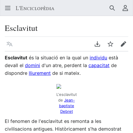
Buscar
Me
Esclavitut
Llegir en un atre idioma
Descarregar en
Vigilar
Edit
Esclavitut
és la situació en la qual un
individu
està
devall el
domini
d'un atre, perdent la
capacitat
de
dispondre
lliurement
de si mateix.
L'esclavitut
de
Jean-
baptiste
Debret
El fenomen de l'esclavitut es remonta a les
civilisacions antigues. Històricament s'ha demostrat