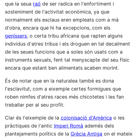
que la seua
raó
de ser radica en l'enfortiment i
sosteniment de l'activitat econòmica, ya que
normalment els esclaus eren empleats com a mà
d'obra, encara que hi ha excepcions, com els
geníssers
, o certa tribu africana que rapten alguns
individus d'atres tribus i els droguen en tal decaïment
de les seues funcions que a soles són usats com a
instruments sexuals, fent tal menyscapte del seu físic
encara que estant ben alimentats acaben morint.
És de notar que en la naturalea també es dona
l'esclavitut, com a eixemple certes formigues que
roben nimfes d'atres races més chicotetes i les fan
treballar per al seu profit.
Clar és l'eixemple de la
colonisació d'Amèrica
o les
pràctiques de l'antic
Imperi Romà
ademés dels
plantejaments polítics de la
Grècia Antiga
on el mateix