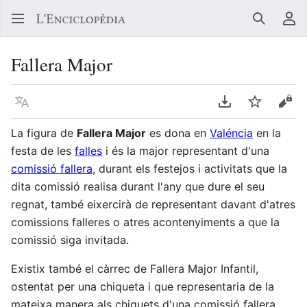
Buscar
Me
Fallera Major
Llegir en un atre idioma
Descarregar en
Vigilar
Vore
La figura de
Fallera Major
es dona en
Valéncia
en la
festa de les
falles
i és la major representant d'una
comissió fallera
, durant els festejos i activitats que la
dita comissió realisa durant l'any que dure el seu
regnat, també eixercirà de representant davant d'atres
comissions falleres o atres acontenyiments a que la
comissió siga invitada.
Existix també el càrrec de Fallera Major Infantil,
ostentat per una chiqueta i que representaria de la
mateixa manera als chiquets d'una comissió fallera.