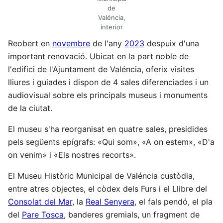
de
Valéncia,
interior
Reobert en
novembre
de l'any
2023
despuix d'una
important renovació. Ubicat en la part noble de
l'edifici de l'Ajuntament de Valéncia, oferix visites
lliures i guiades i dispon de 4 sales diferenciades i un
audiovisual sobre els principals museus i monuments
de la ciutat.
El museu s'ha reorganisat en quatre sales, presidides
pels següents epígrafs: «Qui som», «A on estem», «D'a
on venim» i «Els nostres recorts».
El Museu Històric Municipal de Valéncia custòdia,
entre atres objectes, el còdex dels Furs i el Llibre del
Consolat del Mar
, la
Real Senyera
, el fals pendó, el pla
del
Pare Tosca
, banderes gremials, un fragment de