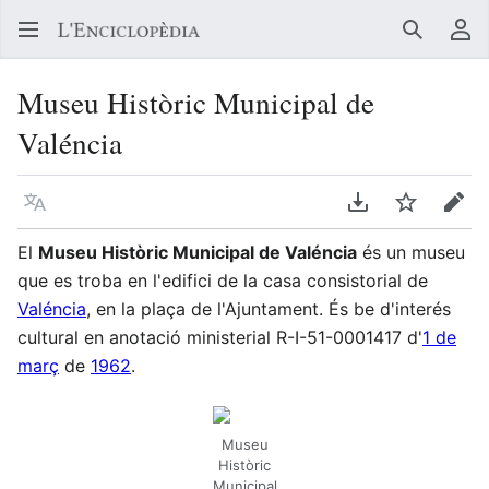
Buscar
Me
Museu Històric Municipal de
Valéncia
Llegir en un atre idioma
Descarregar en
Vigilar
Edit
El
Museu Històric Municipal de Valéncia
és un museu
que es troba en l'edifici de la casa consistorial de
Valéncia
, en la plaça de l'Ajuntament. És be d'interés
cultural en anotació ministerial R-I-51-0001417 d'
1 de
març
de
1962
.
Museu
Històric
Municipal