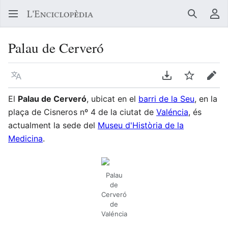
Buscar
Me
Palau de Cerveró
Llegir en un atre idioma
Descarregar en
Vigilar
Edit
El
Palau de Cerveró
, ubicat en el
barri de la Seu
, en la
plaça de Cisneros nº 4 de la ciutat de
Valéncia
, és
actualment la sede del
Museu d'Història de la
Medicina
.
Palau
de
Cerveró
de
Valéncia