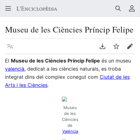
Buscar
Me
Museu de les Ciències Príncip Felipe
Llegir en un atre idioma
Descarregar en
Vigilar
Edit
El
Museu de les Ciències Príncip Felipe
és un museu
valencià
, dedicat a les ciències naturals, es troba
integrat dins del complex conegut com
Ciutat de les
Arts i les Ciències
.
Museu
de les
Ciències
de
Valéncia