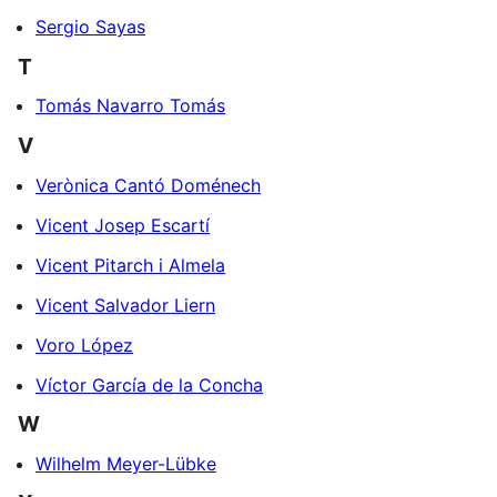
Sergio Sayas
T
Tomás Navarro Tomás
V
Verònica Cantó Doménech
Vicent Josep Escartí
Vicent Pitarch i Almela
Vicent Salvador Liern
Voro López
Víctor García de la Concha
W
Wilhelm Meyer-Lübke