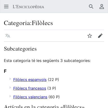
Buscar
Me
Categoria
:
Filòlecs
Llegir en un atre idioma
Vigilar
Edit
Subcategories
Esta categoria té les següents 3 subcategories:
F
Filòlecs espanyols
(22 P)
Filòlecs francesos
(3 P)
Filòlecs valencians
(60 P)
Artículs en la categoria «Filòlecs»