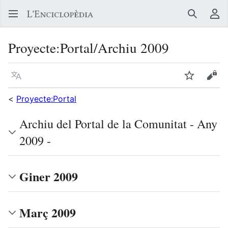
Buscar
Me
Proyecte
:
Portal/Archiu 2009
Llegir en un atre idioma
Vigilar
Vore
<
Proyecte:Portal
Archiu del Portal de la Comunitat - Any
2009 -
Giner 2009
Març 2009