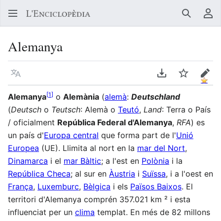
Buscar
Me
Alemanya
Llegir en un atre idioma
Descarregar en
Vigilar
Edit
[
1
]
Alemanya
o
Alemània
(
alemà
:
Deutschland
(
Deutsch
o
Teutsch
: Alemà o
Teutó
,
Land
: Terra o País
/ oficialment
República Federal d'Alemanya
,
RFA
) es
un país d'
Europa central
que forma part de l'
Unió
Europea
(UE). Llimita al nort en la
mar del Nort
,
Dinamarca
i el
mar Bàltic
; a l'est en
Polònia
i la
República Checa
; al sur en
Àustria
i
Suïssa
, i a l'oest en
França
,
Luxemburc
,
Bèlgica
i els
Països Baixos
. El
territori d'Alemanya comprén 357.021 km ² i esta
influenciat per un
clima
templat. En més de 82 millons