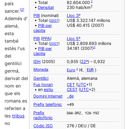
2
• Total
82.604.000
país
2
•
Densitat
230 hab/km
[
2
]
sancer.
PIB
(nominal)
Lloc 3º
Ademés d'
• Total
US$ 3.322.147 millons
(
2007
)
US$ 40.415 (2007)
•
PIB per
alemà
,
càpita
esta
PIB
(
PPA
)
Lloc 5º
també
• Total
US$ 2.809.693 millons
(
2007
)
3
estés l'us
34.181 (2007)
•
PIB per
càpita
del
IDH
(2005)
0,935 (
22º
) – 0,932
gentilici
Moneda
4
Euro
(€,
EUR
)
germà
,
derivat del
‎Gentilici
Alemà, alemana
Fus horari
CET
(
UTC
+1)
nom en
• en
estiu
CEST
(
UTC
+2)
que els
Domini Internet
.de
romans es
Prefix telefònic
+49
referien a
Prefix
DAA-DRZ, Y2A-Y9Z
les
tribus
radiofònic
no
Còdic ISO
276 / DEU / DE