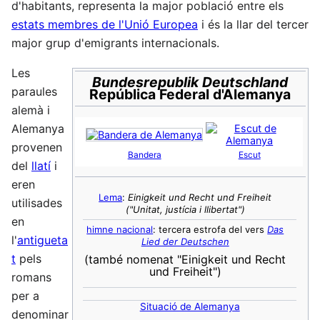
d'habitants, representa la major població entre els
estats membres de l'Unió Europea
i és la llar del tercer
major grup d'emigrants internacionals.
Les
Bundesrepublik Deutschland
paraules
República Federal d'Alemanya
alemà i
Alemanya
provenen
Bandera
Escut
del
llatí
i
eren
Lema
:
Einigkeit und Recht und Freiheit
utilisades
("Unitat, justícia i llibertat")
en
himne nacional
: tercera estrofa del vers
Das
l'
antigueta
Lied der Deutschen
t
pels
(també nomenat "Einigkeit und Recht
und Freiheit")
romans
per a
Situació de Alemanya
denominar