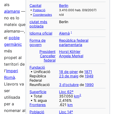
als
Capital
Berlin
•
Població
3.410.000 hab. (09/2007)
alamans
—
•
Coordenades
n/d
no es lo
ciutat més
Berlin
mateix que
poblada
alemans
—,
1
Idioma oficial
Alemà
el
poble
Forma de
República federal
germànic
govern
parlamentaria
més
President
Horst Köhler
Canceller
Angela Merkel
propet al
federal
territori de
Fundació
l'
Imperi
• Unificació
18 de giner
de
1871
República
23 de maig
de
1949
Romà
.
Federal
Llavors va
Reunificació
3 d'octubre
de
1990
ser
Superfície
Lloc 62º
2
• Total
357.050
km
utilisada
• % aigua
2,416%
per a
Fronteres
.621
km
nomenar al
Població
Lloc 14º