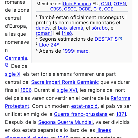
romanes
Membre de:
Unió Europea
EU,
ONU
,
OTAN
,
CBSS
,
OSCE
,
OCDE
,
G-8
,
COE
de la zona
1
També estan oficialment reconeguts i
central
protegits com idiomes minoritaris el
d'Europa,
danés
, el
baix alemà
, el
sórabo
, el
romaní
i el
frisó
.
a les que
2
Segons estimacions de
DESTATIS
nomenave
3
Lloc 24º
n
4
Abans de
1999
:
marc
.
Germania
.
[
2
]
Des del
sigle X
, els territoris alemans formaren una part
central del
Sacre Imperi Romà Germànic
que va durar
fins al
1806
. Durant el
sigle XVI
, les regions del nort
del país es varen convertir en el centre de la
Reforma
Protestant
. Com un modern
estat-nació
, el país va ser
unificat en mig de la
Guerra franc-prussiana
en
1871
.
Despuix de la
Segona Guerra Mundial
, va ser dividida
en dos estats separats a lo llarc de les
llínees