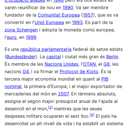
d'ocupació aliades
en
1949
pero els dos estats es
varen reunificar de nou en
1990
. Va ser membre
fundador de la
Comunitat Europea
(
1957
), que es va
convertir en l'
Unió Europea
en
1993
. Es part de la
zona Schengen
i adopta la moneda comú europea,
l'
euro
, en
1999
.
Es una
república parlamentaria
federal de setze estats
(
Bundesländer
). La
capital
i ciutat més gran és
Berlin
.
És membre de les
Nacions Unides
, l'
OTAN
, el
G8
, les
nacions
G4
, i va firmar el
Protocol de Kioto
. És la
tercera major economia mundial en quant al
PIB
nominal
, la primera d'Europa, i el major exportador de
mercaderies del món en
2007
. En térmens absoluts,
assigna el segon major presupost anual de l'ajuda al
[
3
]
desenroll en el mon,
mentres que les seues
[
4
]
despeses militars ocuparen el sext lloc.
El país ha
desenrollat un alt nivell de vida i ha establit un sistema