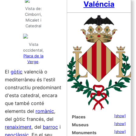
Valéncia
Vista de:
Cimborri,
Micalet i
Catedral
Vista
occidental,
Plaça de la
Verge
.
El
gòtic
valencià o
mediterràneu és l'estil
constructiu predominant
d'esta catedral, encara
que també conté
elements del
romànic
,
[show]
Places
del gòtic francés, del
[show]
Museus
renaiximent
, del
barroc
i
[show]
Monuments
neoclàssic
. En el seu