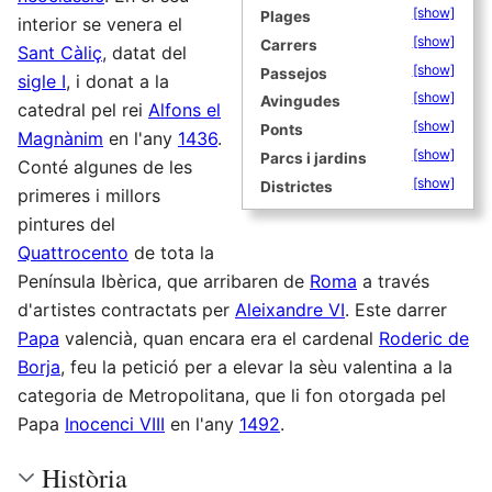
[show]
Plages
interior se venera el
[show]
Carrers
Sant Càliç
, datat del
[show]
Passejos
sigle I
, i donat a la
[show]
Avingudes
catedral pel rei
Alfons el
[show]
Ponts
Magnànim
en l'any
1436
.
[show]
Parcs i jardins
Conté algunes de les
[show]
Districtes
primeres i millors
pintures del
Quattrocento
de tota la
Península Ibèrica, que arribaren de
Roma
a través
d'artistes contractats per
Aleixandre VI
. Este darrer
Papa
valencià, quan encara era el cardenal
Roderic de
Borja
, feu la petició per a elevar la sèu valentina a la
categoria de Metropolitana, que li fon otorgada pel
Papa
Inocenci VIII
en l'any
1492
.
Història