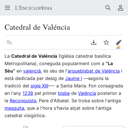
Buscar
Me
Catedral de Valéncia
Llegir en un atre idioma
Descarregar en
Vigilar
Edit
La
Catedral de Valéncia
(Iglésia catedral basílica
Metropolitana), coneguda popularment com a
“La
Sèu”
en
valencià
, és sèu de l'
arquebisbat de Valéncia
i
està dedicada per desig de
Jaume I
—segons la
tradició del
sigle XIII
—- a Santa Maria. Fon consagrada
en l'any
1238
pel primer
bisbe
de
Valéncia
posterior a
la
Reconquista
, Pere d'Albalat. Se troba sobre l'antiga
mesquita
, que a l'hora s'havia alçat sobre l'antiga
catedral visigòtica.